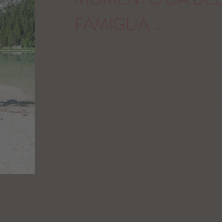
FAMIGLIA
…
… e grandi e piccini la aspettano sempr
su e giù per monti e valli, alla ricerca di 
alto, scalare la prima vetta, cantare con gl
sul lago e provare a fare tutte quelle co
In poche parole, godersi il tempo per st
Val Pusteria nelle Dolomiti!