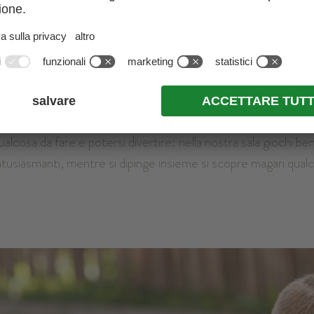
della e/o un bob e sfrecciate lungo il pendio innevato dell’hotel
pio giardino con parco giochi all’aperto, sulla terrazza panorami
a casetta con rami, pigne e muschio? No? Allora è arrivato i
lcosa da fare e potersi divertire: nella nostra sala giochi ben
 entusiasmanti, mentre si dipinge insieme si scopre magari qua