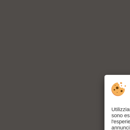
QUATTRO CONSIGLI P
Andando in giro per il
maso
…
… gli animali promettono il buon umore: oss
coccolate i
gatti.
Divertimento sulla neve
…