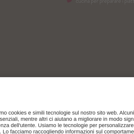
cucina per preparare i piatt
ER GIOCARE, DIVERTIRSI E 
ervate le mucche che fanno il riposino di mezzogiorno, accare