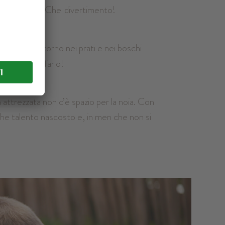
! Yuppiiiiiii! Che
divertimento!
ca e tutto intorno nei prati e nei boschi
l momento di
farlo!
 attrezzata non c’è spazio per la noia. Con
lche talento nascosto e, in men che non si