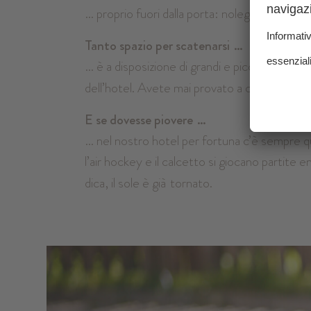
… proprio fuori dalla porta: noleggiate una pa
Tanto spazio per scatenarsi
…
… è a disposizione di grandi e piccini nell’am
dell’hotel. Avete mai provato a costruire un
E se dovesse piovere
…
… nel nostro hotel per fortuna c’è sempre qua
l’air hockey e il calcetto si giocano partite
dica, il sole è già
tornato.