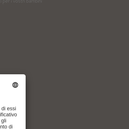
i per i vostri bambini
STARE IN
FAMIGLIA
zzate le capre, giocate con il cane Maya e