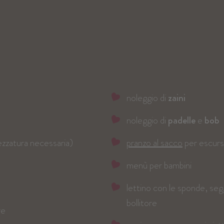
AMATEN-FAMILY-SERVICE
noleggio di
zaini
noleggio di
padelle
e
bob
rezzatura necessaria)
pranzo al sacco
per escursi
menù per bambini
lettino con le sponde, segg
bollitore
re