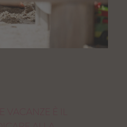
ALTO ADIGE
 VACANZE È IL
ICARE ALLA