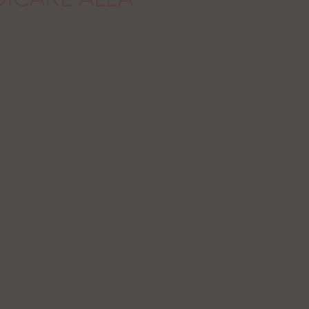
e con grande trepidazione: Andare insieme
avventura nelle
Dolomiti
. Salire sempre più in
i uccellini nel bosco, far rimbalzare i sassi
se che sono divertenti solo se si è insieme.
are
insieme in
vacanza con la famiglia in