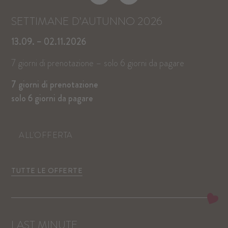
SETTIMANE D’AUTUNNO 2026
SENZA ALCUNA FRETTA NELL'AUTUNNO
DOLOMITI SUPER PREMIÈRE
DOLOMITI SPRING DAYS
D'ORO ...
13.09. – 02.11.2026
28.11. – 19.12.2026
14.03. – 11.04.2027
01.10. – 08.11.2026
7 giorni di prenotazione – solo 6 giorni da pagare
La fantastica offerta d’inizio inverno!
Sciare sotto il sole di primavera!
... e sul Plan de Corones
7 giorni di prenotazione
4=3
7=6
2 notti per 2 persone da 280,00 €
solo 6 giorni da pagare
4=3
ALL'OFFERTA
ALL'OFFERTA
ALL'OFFERTA
ALL'OFFERTA
TUTTE LE OFFERTE
LAST MINUTE