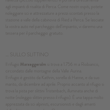
navetta (piccolo supplemento) vi porterà direttamente
agli impianti di risalita di Perca. Come nostri ospiti, potete
noleggiare sci e attrezzature a prezzi scontati presso la
stazione a valle della cabinovia di Ried a Perca. Se lasciate
la vostra auto nel parcheggio dell’impianto, vi daremo una
tessera per il parcheggio
gratuito.
… SULLO SLITTINO
Il rifugio
Marxeggeralm
si trova a 1.756
m a Riobianco,
circondato dalle montagne della Valle
Aurina.
Il rifugio è gestito da Kathrin, sorella di Hanne, e da suo
marito, da dicembre ad aprile. Proprio accanto al rifugio si
trova la pista per slittini Tristenbach, illuminata anche di
notte (noleggio slittini presso il rifugio). È una tappa molto
apprezzata da sci alpinisti, escursionisti e dagli amanti