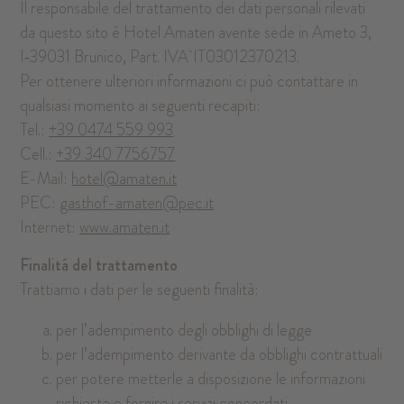
Il responsabile del trattamento dei dati personali rilevati
da questo sito è Hotel Amaten avente sede in Ameto 3,
I‑39031 Brunico, Part. IVA IT03012370213.
Per ottenere ulteriori informazioni ci può contattare in
qualsiasi momento ai seguenti recapiti:
Tel.:
+39 0474 559 993
Cell.:
+39 340 7756757
E-Mail:
hotel@amaten.it
PEC:
gasthof-amaten@pec.it
Internet:
www.amaten.it
Finalitá del trattamento
Trattiamo i dati per le seguenti finalità:
per l’adempimento degli obblighi di legge
per l’adempimento derivante da obblighi contrattuali
per potere metterle a disposizione le informazioni
richieste e fornire i servizi concordati