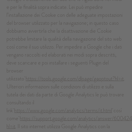
e per le finalità sopra indicate. Lei può impedire
l’installazione dei Cookie con delle adeguate impostazioni
del browser utilizzato per la navigazione; in questo caso
dobbiamo avvertirla che la disattivazione die Cookie
potrebbe limitare la qualità della navigazione del sito web
così come il suo utilizzo. Per impedire a Google che i dati
vengano raccolti ed elaborati nei modi sopra descritti,
deve scaricare e poi installare i seguenti Plugin del
browser
utilizzato
https://tools.google.com/dlpage/gaoptout?hl=it
.
Ulteriori informazioni sulle condizioni di utilizzo e sulla
tutela dei dati da parte di Google Analytics le può trovare
consultando il
link
https://www.google.com/analytics/terms/it.html
così
come
https://support.google.com/analytics/answer/60042
hl=it
. Il sito internet utilizza Google Analytics con la